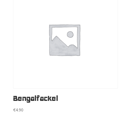
Bengalfackel
€
4.90